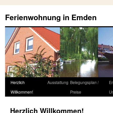
Zum
Inhalt
Ferienwohnung in Emden
springen
Herzlich
Ausstattung
Belegungsplan /
E
Willkommen!
Preise
U
Herzlich Willkommen!